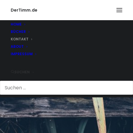
DerTimm.de
HOME
BÜCHER
KONTAKT
ABOUT
IMPRESSUM
SUCHEN
KONTAKT