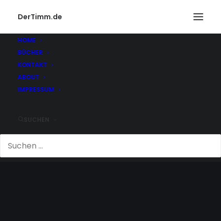
DerTimm.de
HOME
BÜCHER
KONTAKT
ABOUT
IMPRESSUM
SUCHEN
AIR-BERLIN