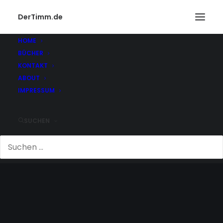
DerTimm.de
HOME
BÜCHER
KONTAKT
ABOUT
IMPRESSUM
SUCHEN
BERNER