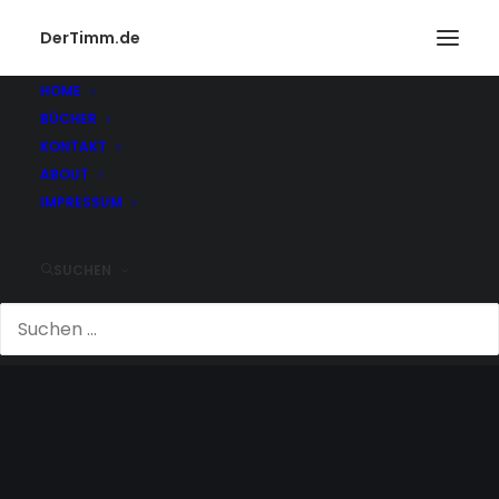
DerTimm.de
HOME
BÜCHER
KONTAKT
ABOUT
IMPRESSUM
SUCHEN
DINE