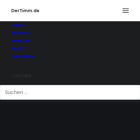
DerTimm.de
HOME
BÜCHER
KONTAKT
ABOUT
IMPRESSUM
SUCHEN
FITNESS CENTER