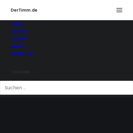
DerTimm.de
HOME
BÜCHER
KONTAKT
ABOUT
IMPRESSUM
SUCHEN
FLACHBILDSCHIRM