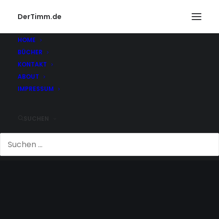
DerTimm.de
HOME
BÜCHER
KONTAKT
ABOUT
IMPRESSUM
SUCHEN
GLÜCKLICH