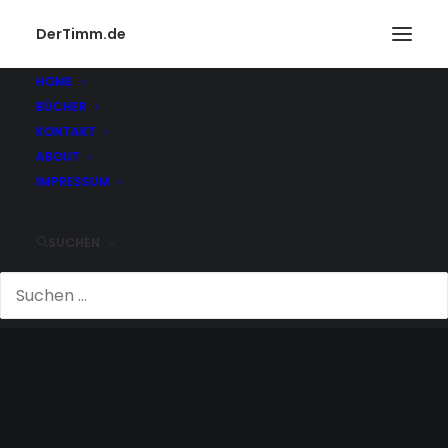
DerTimm.de
HOME
BÜCHER
KONTAKT
ABOUT
IMPRESSUM
SUCHEN
HEATHROW