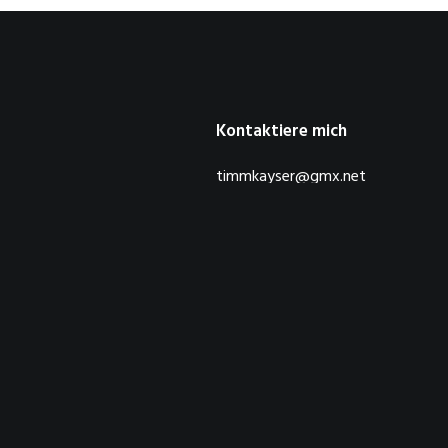
Kontaktiere mich
timmkayser@gmx.net
© 2026 DerTimm.de. Alle Rechte vorbehalten.