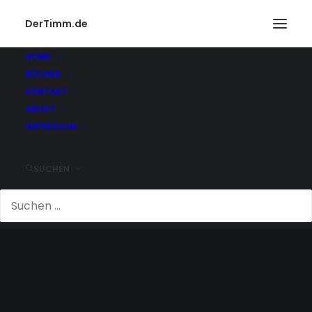
DerTimm.de
HOME
BÜCHER
KONTAKT
ABOUT
IMPRESSUM
SUCHEN
H&M