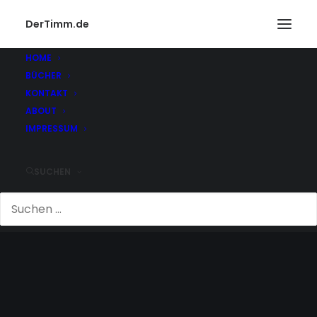
DerTimm.de
HOME
BÜCHER
KONTAKT
ABOUT
IMPRESSUM
SUCHEN
ITALIENER