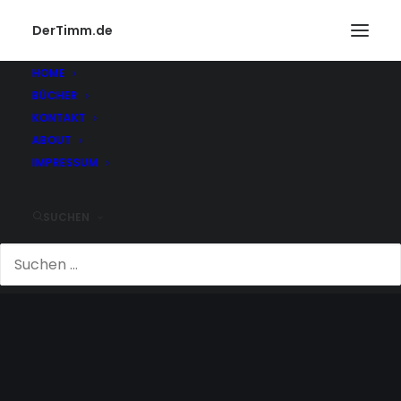
DerTimm.de
HOME
BÜCHER
KONTAKT
ABOUT
IMPRESSUM
SUCHEN
JET LAG