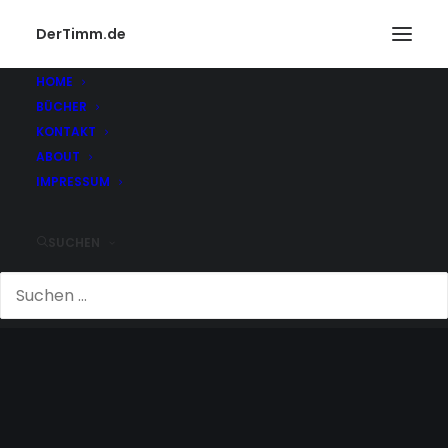
DerTimm.de
HOME
BÜCHER
KONTAKT
ABOUT
IMPRESSUM
SUCHEN
KRÄFTE