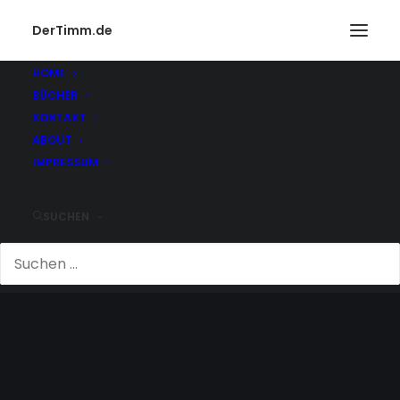
DerTimm.de
HOME
BÜCHER
KONTAKT
ABOUT
IMPRESSUM
SUCHEN
LEBENS