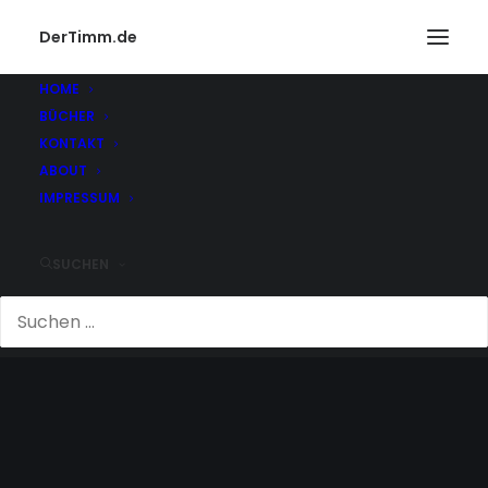
DerTimm.de
HOME
BÜCHER
KONTAKT
ABOUT
IMPRESSUM
SUCHEN
OLIVA JONES