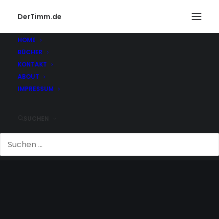
DerTimm.de
HOME
BÜCHER
KONTAKT
ABOUT
IMPRESSUM
SUCHEN
SCHÖNHEIT