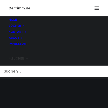
DerTimm.de
HOME
BÜCHER
KONTAKT
ABOUT
IMPRESSUM
SUCHEN
SCHWERT