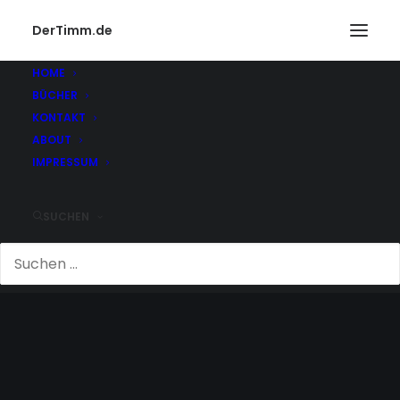
DerTimm.de
HOME
BÜCHER
KONTAKT
ABOUT
IMPRESSUM
SUCHEN
STAD