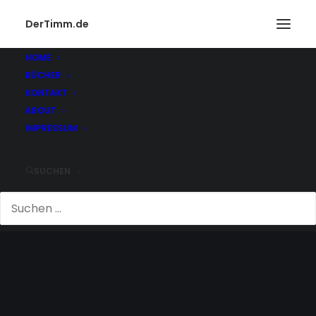
DerTimm.de
HOME
BÜCHER
KONTAKT
ABOUT
IMPRESSUM
SUCHEN
VERFALL