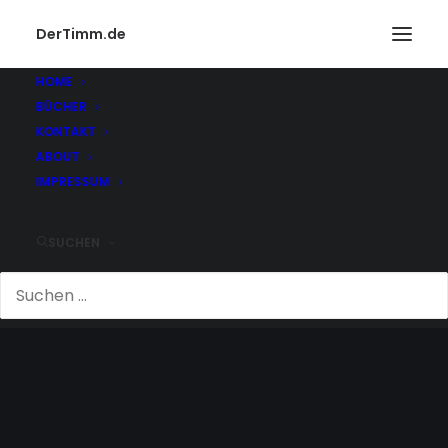
DerTimm.de
HOME
BÜCHER
KONTAKT
ABOUT
IMPRESSUM
SUCHEN
VW LOGO