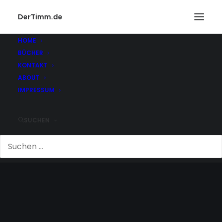
DerTimm.de
HOME
BÜCHER
KONTAKT
ABOUT
IMPRESSUM
SUCHEN
WANDERTAG