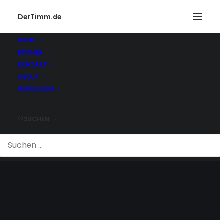
DerTimm.de
HOME
BÜCHER
KONTAKT
ABOUT
IMPRESSUM
SUCHEN
WOLFGANG