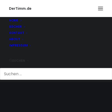
DerTimm.de
HOME
BÜCHER
KONTAKT
ABOUT
IMPRESSUM
SUCHEN
ZÄHNE AUFHELLEN