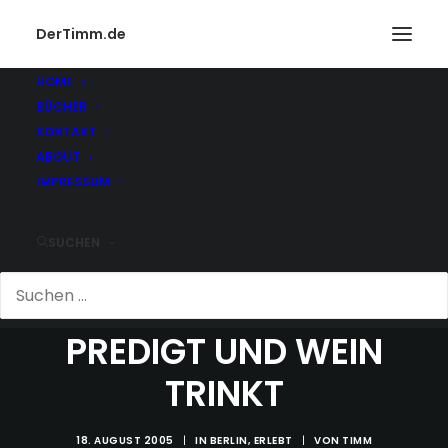
DerTimm.de
HOME
BÜCHER
KONTAKT
ABOUT
IMPRESSUM
SUCHEN
WER WASSER
PREDIGT UND WEIN
TRINKT
18. AUGUST 2005
|
IN
BERLIN
,
ERLEBT
|
VON
TIMM