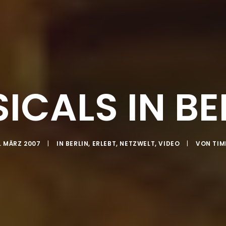
ICALS IN BE
. MÄRZ 2007
|
IN
BERLIN
,
ERLEBT
,
NETZWELT
,
VIDEO
|
VON
TI