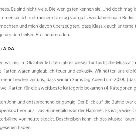
schees. Es sind nicht viele. Die wenigsten kennen sie. Und doch mag i
men bin ich mit meinem Umzug vor gut zwei Jahren nach Berlin. I
 mochten und mich davon überzeugten, dass Klassik auch unterhal
ge um den heißen Brei herumreden.
l: AIDA
n wir uns im Oktober letzten Jahres dieses fantastische Musical 
 Karten waren unglaublich teuer und exklusiv. Wir hätten uns die K
 mehr freuten wir uns, dass wir am Samstag Abend um 20:00 (das 
wei Karten für die zweitbeste Kategorie bekamen (4 Kategorien g
ton John und entsprechend eingängig. Der Blick auf die Bühne war e
penkopf vor uns. Das Bühnenbild war der Hammer. Es ist ja wirklich
aterbühne von heute steckt. Beschreiben kann ich das Musical kau
 gesehen haben.