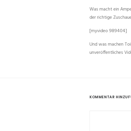
Was macht ein Ampel
der richtige Zuschaue
[myvideo
989404
]
Und was machen Toile
unveröffentliches Vid
KOMMENTAR HINZU