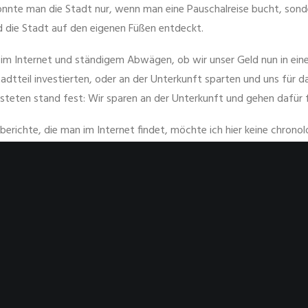
onnte man die Stadt nur, wenn man eine Pauschalreise bucht, sonde
 die Stadt auf den eigenen Füßen entdeckt.
m Internet und ständigem Abwägen, ob wir unser Geld nun in eine
dtteil investierten, oder an der Unterkunft sparten und uns für da
isteten stand fest: Wir sparen an der Unterkunft und gehen dafür f
berichte, die man im Internet findet, möchte ich hier keine chrono
gen, sondern unter einem großen Stichwort meine Eindrücke schilder
FÜGEN