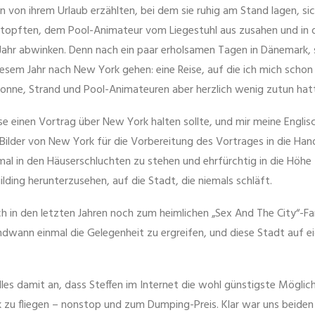
n von ihrem Urlaub erzählten, bei dem sie ruhig am Stand lagen, si
stopften, dem Pool-Animateur vom Liegestuhl aus zusahen und in 
Jahr abwinken. Denn nach ein paar erholsamen Tagen in Dänemark, s
iesem Jahr nach New York gehen: eine Reise, auf die ich mich scho
 Sonne, Strand und Pool-Animateuren aber herzlich wenig zutun hat
asse einen Vortrag über New York halten sollte, und mir meine Englisc
ilder von New York für die Vorbereitung des Vortrages in die Han
mal in den Häuserschluchten zu stehen und ehrfürchtig in die Höhe 
lding herunterzusehen, auf die Stadt, die niemals schläft.
lich in den letzten Jahren noch zum heimlichen „Sex And The City“-F
endwann einmal die Gelegenheit zu ergreifen, und diese Stadt auf e
les damit an, dass Steffen im Internet die wohl günstigste Möglich
 zu fliegen – nonstop und zum Dumping-Preis. Klar war uns beiden