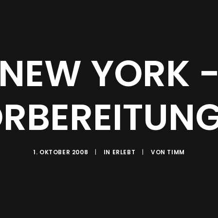
NEW YORK 
RBEREITUN
1. OKTOBER 2008
|
IN
ERLEBT
|
VON
TIMM