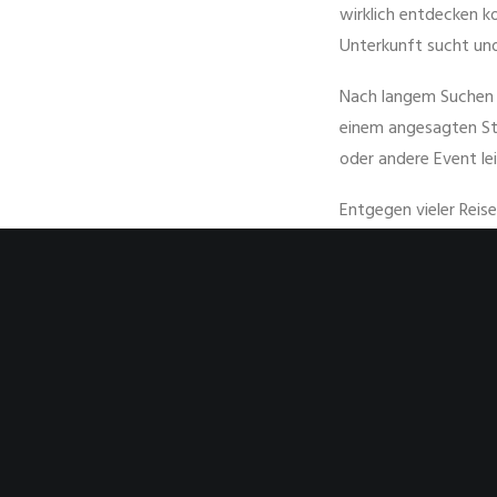
wirklich entdecken k
Unterkunft sucht und
Nach langem Suchen i
einem angesagten Sta
oder andere Event le
Entgegen vieler Reise
unseres Urlaubs brin
Lesen!
Timm
KOMMENTAR HINZU