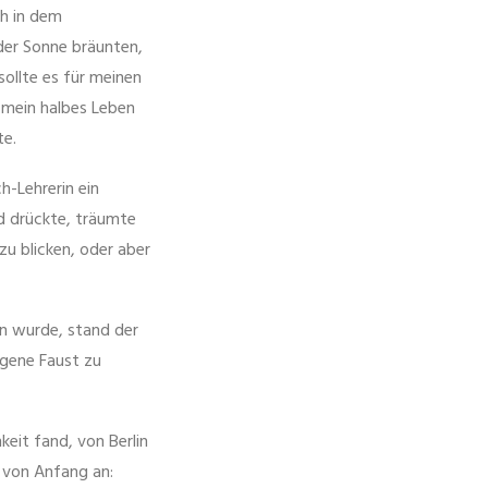
ch in dem
der Sonne bräunten,
ollte es für meinen
n mein halbes Leben
te.
h-Lehrerin ein
d drückte, träumte
zu blicken, oder aber
an wurde, stand der
igene Faust zu
keit fand, von Berlin
 von Anfang an: