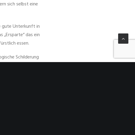
rn sich selbst eine
 gute Unterkunft in
s „Ersparte“ das ein
ürstlich essen.
logische Schilderung
n. Viel Spaß also bei