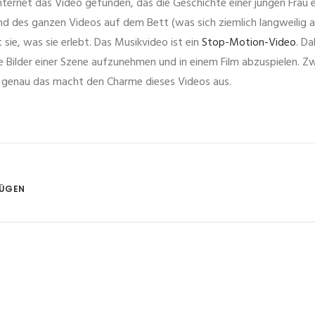
ternet das Video gefunden, das die Geschichte einer jungen Frau er
nd des ganzen Videos auf dem Bett (was sich ziemlich langweilig an
t sie, was sie erlebt. Das Musikvideo ist ein
Stop-Motion-Video
. Da
ne Bilder einer Szene aufzunehmen und in einem Film abzuspielen. Z
h genau das macht den Charme dieses Videos aus.
FÜGEN