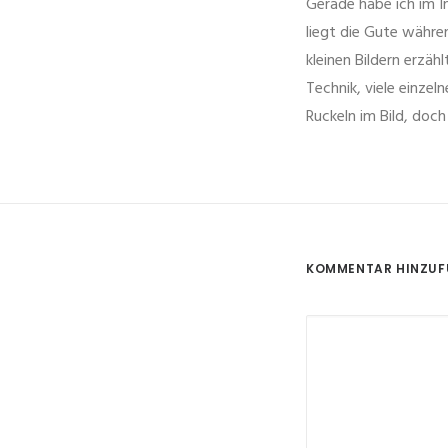
Gerade habe ich im In
liegt die Gute währe
kleinen Bildern erzähl
Technik, viele einzel
Ruckeln im Bild, doc
KOMMENTAR HINZU