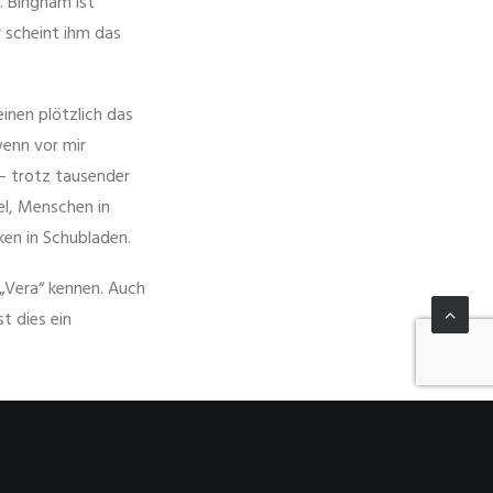
. Bingham ist
er scheint ihm das
einen plötzlich das
enn vor mir
 – trotz tausender
el, Menschen in
ken in Schubladen.
 „Vera“ kennen. Auch
t dies ein
eine Tragödie. Auch
eine ebenso tragische