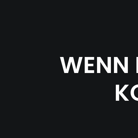
WENN D
KO