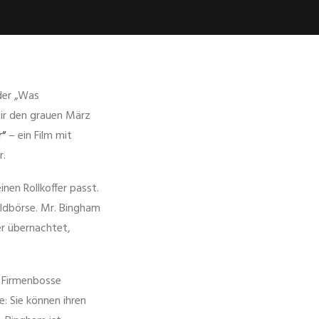
der „Was
wir den grauen März
r“
– ein Film mit
r.
nen Rollkoffer passt.
eldbörse. Mr. Bingham
 er übernachtet,
r Firmenbosse
: Sie können ihren