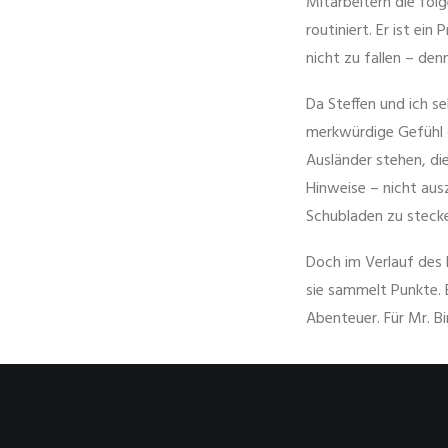
Mitarbeitern die fol
routiniert. Er ist ein
nicht zu fallen – den
Da Steffen und ich se
merkwürdige Gefühl 
Ausländer stehen, die
Hinweise – nicht aus
Schubladen zu stecken
Doch im Verlauf des 
sie sammelt Punkte. B
Abenteuer. Für Mr. B
Im Grunde hört sich 
wenn der Film einige 