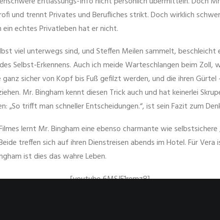
genschwere Entlassungs-Info nicht persönlich übermitteln. Doch Mr
 Profi und trennt Privates und Berufliches strikt. Doch wirklich schw
n ein echtes Privatleben hat er nicht.
lbst viel unterwegs sind, und Steffen Meilen sammelt, beschleicht 
des Selbst-Erkennens. Auch ich meide Warteschlangen beim Zoll, w
 ganz sicher von Kopf bis Fuß gefilzt werden, und die ihren Gürtel
ziehen. Mr. Bingham kennt diesen Trick auch und hat keinerlei Skrup
: „So trifft man schneller Entscheidungen.“, ist sein Fazit zum Den
Filmes lernt Mr. Bingham eine ebenso charmante wie selbstsichere
eide treffen sich auf ihren Dienstreisen abends im Hotel. Für Vera is
ingham ist dies das wahre Leben.
[youtube 6MSJF1remz8]
das alles nach einer netten Komödie an. Doch für mich war es eher 
witzige Momente hat, die Erkenntnis: „Der Job ist nicht alles.“ ist 