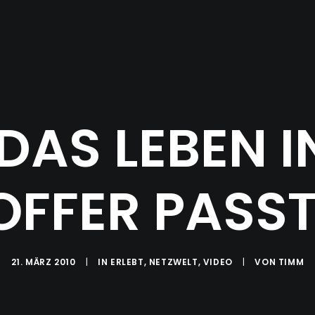
AS LEBEN I
FFER PASST 
21. MÄRZ 2010
|
IN
ERLEBT
,
NETZWELT
,
VIDEO
|
VON
TIMM