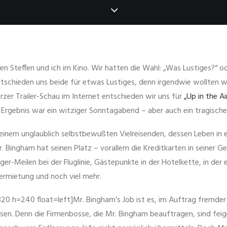
n Steffen und ich im Kino. Wir hatten die Wahl: „Was Lustiges?“ o
tschieden uns beide für etwas Lustiges, denn irgendwie wollten 
rzer Trailer-Schau im Internet entschieden wir uns für
„Up in the Ai
Ergebnis war ein witziger Sonntagabend – aber auch ein tragische
einem unglaublich selbstbewußten Vielreisenden, dessen Leben in ei
r. Bingham hat seinen Platz – vorallem die Kreditkarten in seiner G
ieger-Meilen bei der Fluglinie, Gästepunkte in der Hotelkette, in der
ermietung und noch viel mehr.
320 h=240 float=left]Mr. Bingham’s Job ist es, im Auftrag fremde
ssen. Denn die Firmenbosse, die Mr. Bingham beauftragen, sind feige