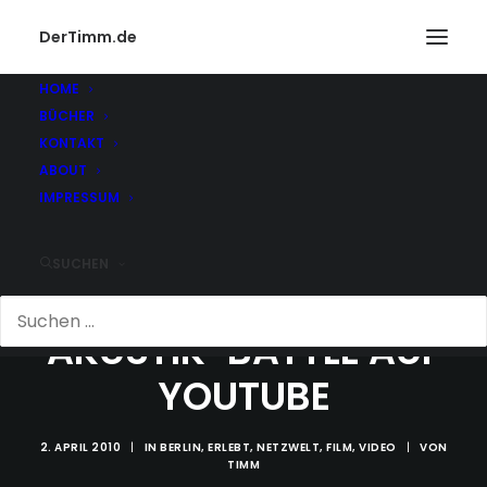
DerTimm.de
HOME
BÜCHER
KONTAKT
ABOUT
IMPRESSUM
SUCHEN
AKUSTIK-BATTLE AUF
YOUTUBE
2. APRIL 2010
|
IN
BERLIN
,
ERLEBT
,
NETZWELT
,
FILM
,
VIDEO
|
VON
TIMM