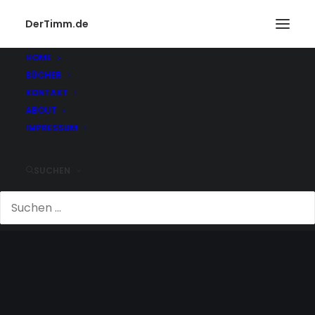
DerTimm.de
HOME
BÜCHER
KONTAKT
ABOUT
IMPRESSUM
SUCHEN
2009