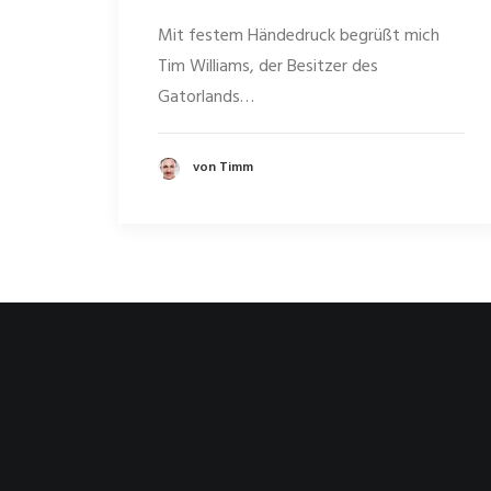
Mit festem Händedruck begrüßt mich
Tim Williams, der Besitzer des
Gatorlands…
von Timm
Kontaktiere mich
timmkayser@gmx.net