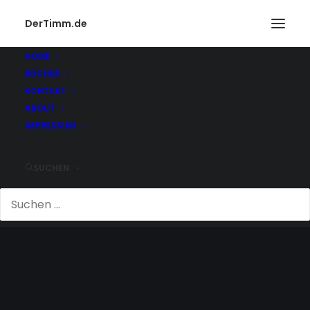
DerTimm.de
HOME
BÜCHER
KONTAKT
ABOUT
IMPRESSUM
SUCHEN
APPLE CARE