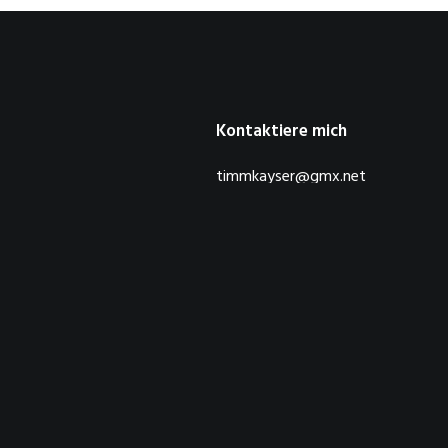
Kontaktiere mich
timmkayser@gmx.net
© 2026 DerTimm.de. Alle Rechte vorbehalten.