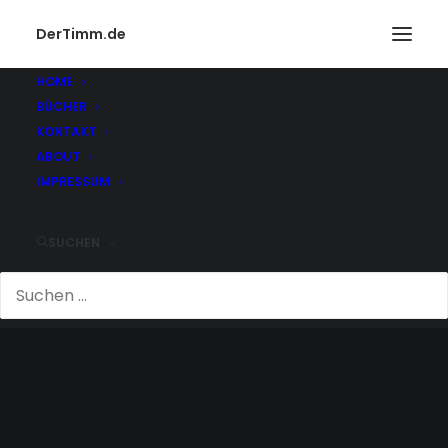
DerTimm.de
HOME
BÜCHER
KONTAKT
ABOUT
IMPRESSUM
SUCHEN
BERÜHMTHEITEN