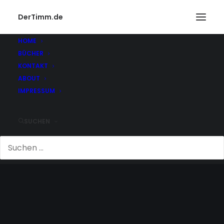
DerTimm.de
HOME
BÜCHER
KONTAKT
ABOUT
IMPRESSUM
SUCHEN
DENVER