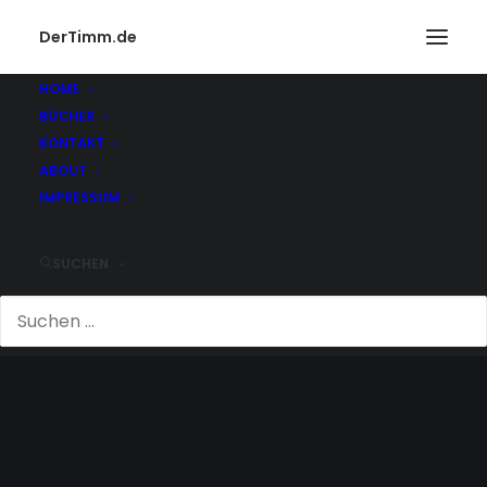
DerTimm.de
HOME
BÜCHER
KONTAKT
ABOUT
IMPRESSUM
SUCHEN
ECHT