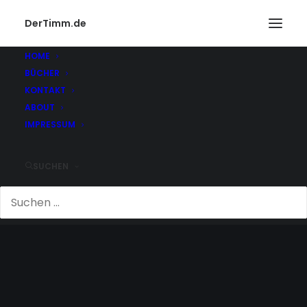
DerTimm.de
HOME
BÜCHER
KONTAKT
ABOUT
IMPRESSUM
SUCHEN
EIN TAG