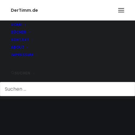
DerTimm.de
HOME
BÜCHER
KONTAKT
ABOUT
IMPRESSUM
SUCHEN
FEINFÜHLIG