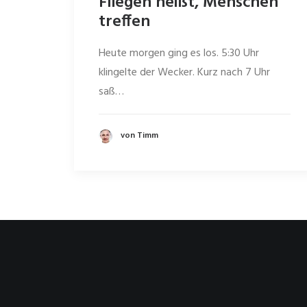
Fliegen heißt, Menschen
treffen
Heute morgen ging es los. 5:30 Uhr
klingelte der Wecker. Kurz nach 7 Uhr
saß…
von Timm
Kontaktiere mich