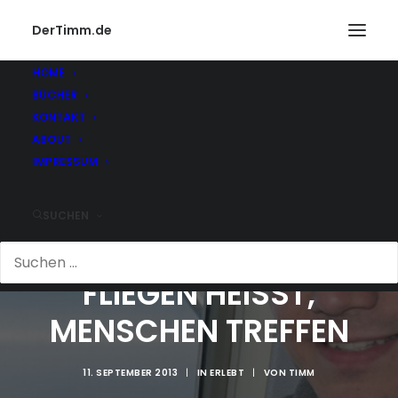
DerTimm.de
HOME
BÜCHER
KONTAKT
ABOUT
IMPRESSUM
SUCHEN
FLIEGEN HEISST, M
ENSCHEN TREFFEN
11. SEPTEMBER 2013
|
IN
ERLEBT
|
VON
TIMM