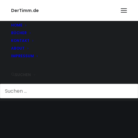
DerTimm.de
HOME
BÜCHER
KONTAKT
ABOUT
IMPRESSUM
SUCHEN
FITNESS