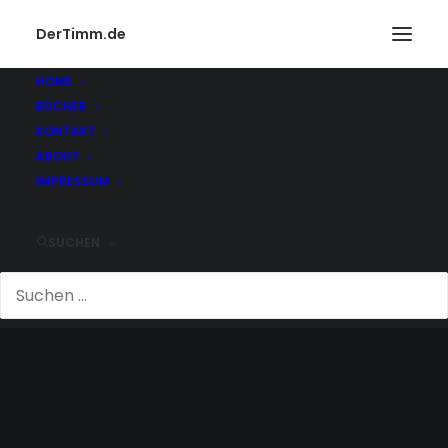
DerTimm.de
HOME
BÜCHER
KONTAKT
ABOUT
IMPRESSUM
SUCHEN
FOODWATCH