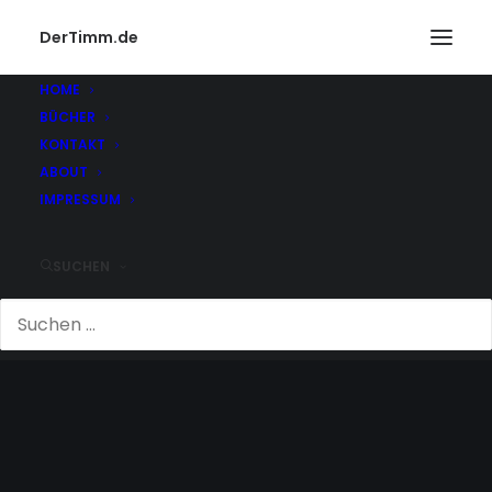
DerTimm.de
HOME
BÜCHER
KONTAKT
ABOUT
IMPRESSUM
SUCHEN
FUHR