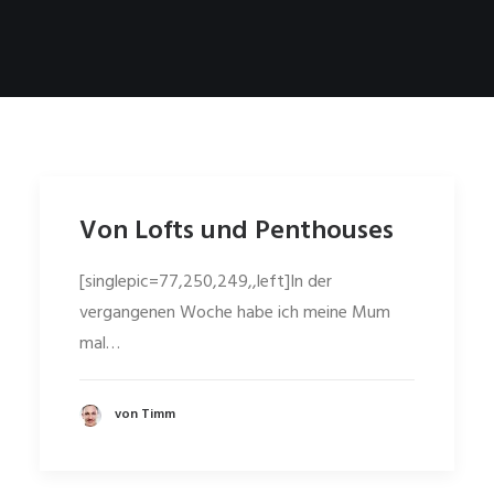
Von Lofts und Penthouses
[singlepic=77,250,249,,left]In der
vergangenen Woche habe ich meine Mum
mal…
von Timm