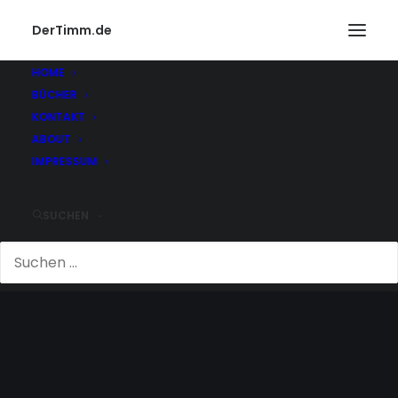
DerTimm.de
HOME
BÜCHER
KONTAKT
ABOUT
IMPRESSUM
SUCHEN
GANZ DEUTSCHLAND