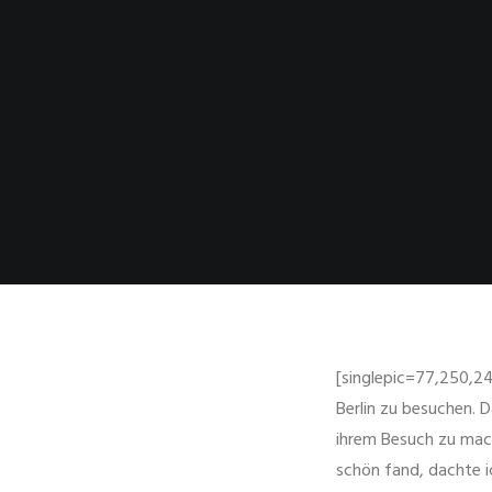
[singlepic=77,250,24
Berlin zu besuchen. 
ihrem Besuch zu mach
schön fand, dachte i