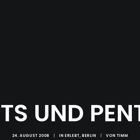
TS UND PE
24. AUGUST 2008
|
IN
ERLEBT
,
BERLIN
|
VON
TIMM