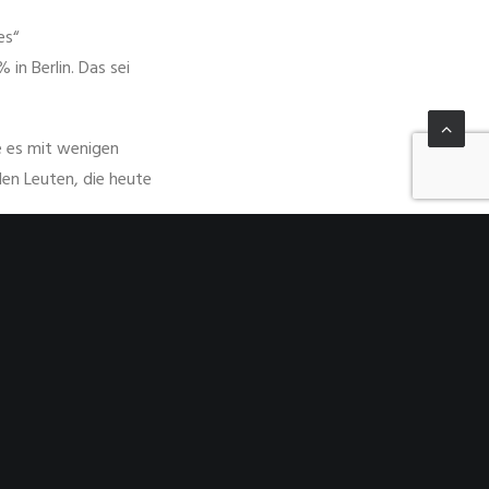
es“
in Berlin. Das sei
e es mit wenigen
den Leuten, die heute
 gleiche dachte, wie
s beide verunsicherte
, ob der den
 solle. Das kostete
rlin berühmt ist,
adtrundfahrt, vorbei