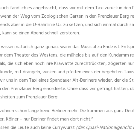
ch fand ich es angebracht, dass wir mit dem Taxi zurück in den 
wenn der Weg vom Zoologischen Garten in den Prenzlauer Berg rec
ends aber in die U-Bahnlinie U2 zu setzen, und sich einmal durch 
, kann so einen Abend schnell zerstören.
ns wissen natürlich ganz genau, wann das Musical zu Ende ist. Ents
vor dem Theater des Westens, die mühelos bis auf den Kuhdamm re
ls, die sich eben noch ihre Krawatte zurechtrückten, zögerten n
kunde, mit drängeln, winken und pfeifen eines der begehrten Tax
ir uns in dem Taxi eines Spandauer Alt-Berliners wieder, der die Stra
in den Prenzlauer Berg einordnete. Ohne dass wir gefragt hätten, ü
isheiten zum Prenzlauer Berg:
wohnen schon lange keine Berliner mehr. Die kommen aus ganz Deu
, Kölner – nur Berliner findet man dort nicht.“
essen die Leute auch keine Currywurst
(das Quasi-Nationalgericht 