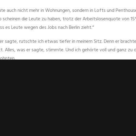
ute auch nicht mehr in Wohnungen, sondern in Lofts und Penthous
 scheinen die Leute zu haben, trotz der Arbeitslosenquote von 15% 
ss es Leute wegen des Jobs nach Berlin zieht.“
er sagte, rutschte ich etwas tiefer in meinem Sitz. Denn er bracht
. Alles, was er sagte, stimmte. Und ich gehörte voll und ganz zu 
wohnten.
ch nur schweigend an. Ich sah in ihren Augen, dass sie exakt das
lick. Auch der Taxifahrer spürte, dass er mit dem, was er sagte, un
achte.
3,,right]Um die Situation etwas aufzulockern, fragte er mich dann
hhause nehmen sollte, oder entlang des Brandenburger Tors fahren
 doch die Aussieht auf die nachts beleuchteten Gebäude, für die Be
So startete der Taxifahrer gegen 23 Uhr mit seiner nächtlichen St