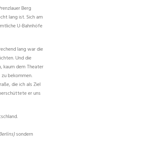
Prenzlauer Berg
ht lang ist. Sich am
sämtliche U-Bahnhöfe
prechend lang war die
ichten. Und die
un, kaum dem Theater
is zu bekommen.
ße, die ich als Ziel
berschüttete er uns
tschland.
Berlins)
sondern