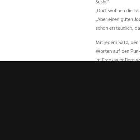
Sushi.“
„Dort wohnen die Le
„Aber einen guten Job
schon erstaunlich, da
Mit jedem Satz, den 
Worten auf den Punkt
im Prenzlauer Berg 
Meine Mum schaute mi
ich in diesem Augenb
und zugleich stolz m
[singlepic=76,250,24
Tiergartentunnel nac
nur einen Euro mehr,
wäre doch so schön. 