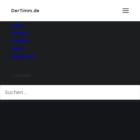
DerTimm.de
HOME
BÜCHER
KONTAKT
ABOUT
IMPRESSUM
SUCHEN
GEGEND