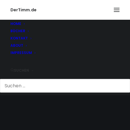
DerTimm.de
HOME
BÜCHER
KONTAKT
ABOUT
IMPRESSUM
SUCHEN
GELD SPAREN