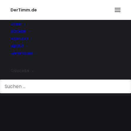
DerTimm.de
HOME
BÜCHER
KONTAKT
ABOUT
IMPRESSUM
SUCHEN
GLYCERIN