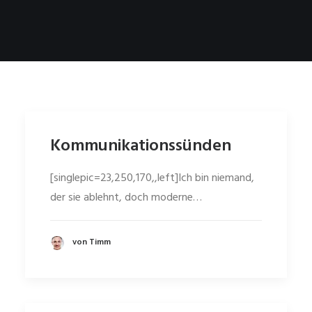
Kommunikationssünden
[singlepic=23,250,170,,left]Ich bin niemand,
der sie ablehnt, doch moderne…
von Timm